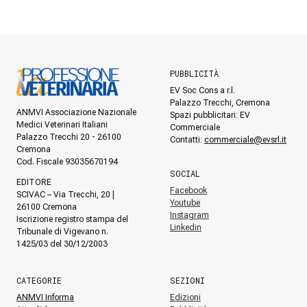
PUBBLICITÀ
EV Soc Cons a r.l.
Palazzo Trecchi, Cremona
ANMVI Associazione Nazionale
Spazi pubblicitari: EV
Medici Veterinari Italiani
Commerciale
Palazzo Trecchi 20 - 26100
Contatti:
commerciale@evsrl.it
Cremona
Cod. Fiscale 93035670194
SOCIAL
EDITORE
Facebook
SCIVAC – Via Trecchi, 20 |
Youtube
26100 Cremona
Instagram
Iscrizione registro stampa del
Linkedin
Tribunale di Vigevano n.
1425/03 del 30/12/2003
CATEGORIE
SEZIONI
ANMVI Informa
Edizioni